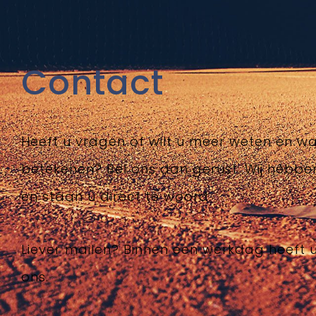
Contact
Heeft u vragen of wilt u meer weten en wa
betekenen? Bel ons dan gerust. Wij hebb
en staan u direct te woord.
Liever mailen? Binnen een werkdag heeft 
ons.