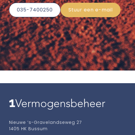
035-7400250
Stuur een e-mail
Nieuwe ’s-Gravelandseweg 27
1405 HK Bussum