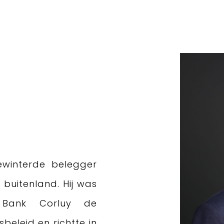
ewinterde belegger
 buitenland. Hij was
j Bank Corluy de
beleid en richtte in