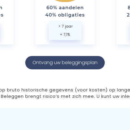
n
60% aandelen
es
40% obligaties
2
> 7 jaar
+ 7,1%
Ontvang uw beleggingsplan
op bruto historische gegevens (voor kosten) op lange
 Beleggen brengt risico’s met zich mee. U kunt uw inle