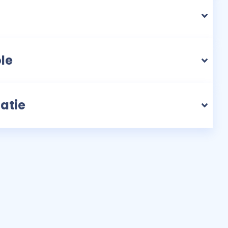
ole
atie