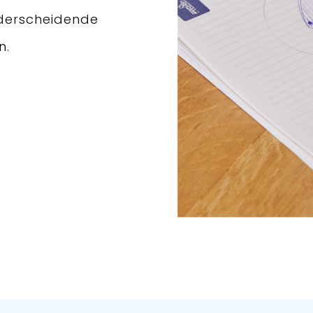
derscheidende
n.