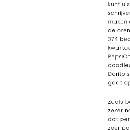
kunt u 
schrijv
maken e
de oren
374 bed
kwartaa
PepsiCo
doodleu
Dorito’
gaat op
Zoals b
zeker n
dat per
zeer po