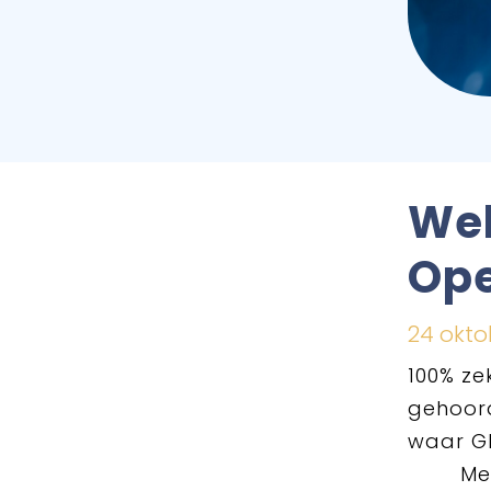
Wel
Op
24 okto
100% ze
gehoord
waar GP
Met Ch