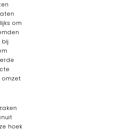
ten
laten
ijks om
noemden
bij
eem
eerde
ecte
n omzet
 zaken
nuit
eze hoek