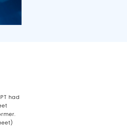
GPT had
eet
former.
heet)