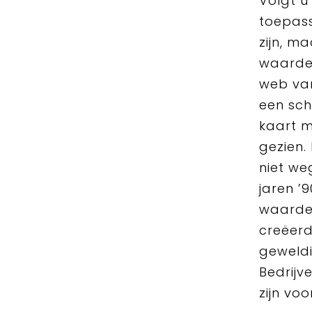
Volgt u
toepass
zijn, m
waarde
web van
een sch
kaart m
gezien.
niet we
jaren ’
waarde
creëerd
geweldi
Bedrijv
zijn vo