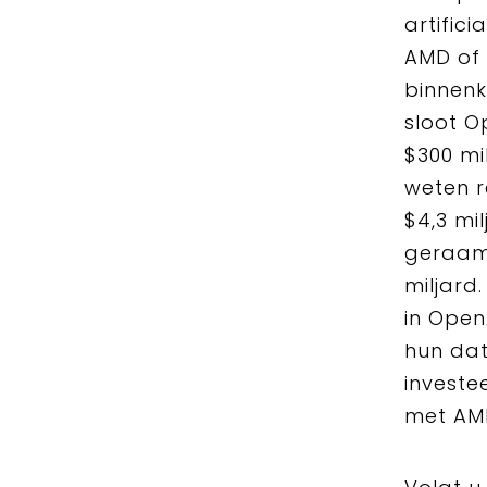
artific
AMD of 
binnenk
sloot O
$300 mi
weten r
$4,3 mi
geraamd
miljard
in Open
hun dat
investe
met AM