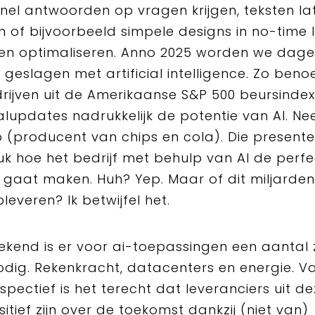
snel antwoorden op vragen krijgen, teksten la
en of bijvoorbeeld simpele designs in no-time 
n optimaliseren. Anno 2025 worden we dagel
 geslagen met artificial intelligence. Zo be
rijven uit de Amerikaanse S&P 500 beursindex 
lupdates nadrukkelijk de potentie van AI. N
 (producent van chips en cola). Die present
k hoe het bedrijf met behulp van AI de perf
s gaat maken. Huh? Yep. Maar of dit miljarde
leveren? Ik betwijfel het.
ekend is er voor ai-toepassingen een aantal
odig. Rekenkracht, datacenters en energie. Va
spectief is het terecht dat leveranciers uit d
sitief zijn over de toekomst dankzij (niet van)