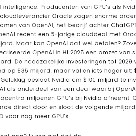
ial intelligence. Producenten van GPU’s als Nvid
cloudleverancier Oracle zagen enorme orde
omen van OpenAI, het bedrijf achter ChatGPT
penAI recent een 5-jarige clouddeal met Ora
ljard. Maar kan OpenAI dat wel betalen? Zov
ealiseerde OpenAI in H1 2025 een omzet van s
ljard. De noodzakelijke investeringen tot 2029
 op $35 miljard, maar vallen iets hoger uit: 
. Gelukkig besloot Nvidia om $100 miljard te in
AI als onderdeel van een deal waarbij OpenA
acentra miljoenen GPU’s bij Nvidia afneemt. 
erde direct door en sloot de volgende miljar
D voor nog meer GPU’s.