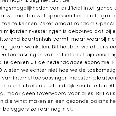
 het nog? Ik zeg niet dat de
ingsmogelijkheden van artificial intelligence e
aar we moeten wel oppassen het een te grote
 toe te kennen. Zeker omdat rondom OpenAI
 miljardeninvesteringen is gebouwd dat bij e
itterend kaartenhuis vormt, maar waarbij nie
ag gaan wankelen. Dit hebben we al eens e
 De toepassingen van het internet zijn oneindi
g te denken uit de hedendaagse economie. E
90 wisten we echter niet hoe we de toekomsti
 van internettoepassingen moesten plaatsen
en een bubble die uiteindelijk zou barsten. AI 
g, maar geen toverwoord voor alles. Blijf dus k
en die winst maken en een gezonde balans h
or beleggers zo raar nog niet.