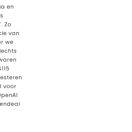
ia en
rs
. Zo
cle van
er we
lechts
 waren
$115
vesteren
I voor
OpenAI
dendeal