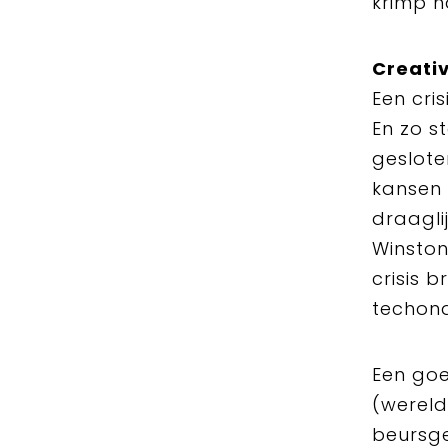
krimp 
Creativ
Een cris
En zo s
geslote
kansen 
draagli
Winston
crisis 
techond
Een goe
(wereld
beursge