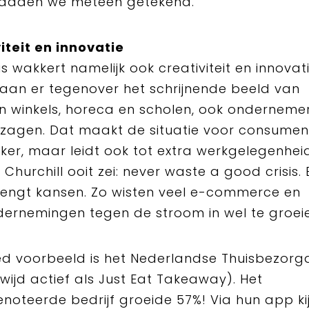
hadden we meteen getekend.
iteit en innovatie
is wakkert namelijk ook creativiteit en innovat
taan er tegenover het schrijnende beeld van
n winkels, horeca en scholen, ook ondernemer
zagen. Dat maakt de situatie voor consumen
jker, maar leidt ook tot extra werkgelegenheid
 Churchill ooit zei: never waste a good crisis.
brengt kansen. Zo wisten veel e-commerce en
ernemingen tegen de stroom in wel te groei
d voorbeeld is het Nederlandse Thuisbezorg
wijd actief als Just Eat Takeaway). Het
noteerde bedrijf groeide 57%! Via hun app kij