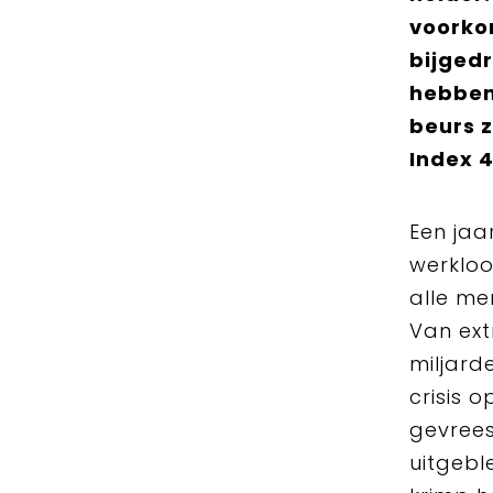
voorko
bijgedr
hebben
beurs z
Index 
Een jaar
werkloo
alle me
Van ext
miljard
crisis 
gevrees
uitgebl