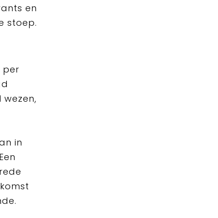
rants en
e stoep.
 per
gd
l wezen,
an in
Een
brede
ekomst
nde.