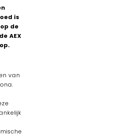
en
oed is
 op de
 de AEX
op.
 en van
rona.
eze
nkelijk
omische