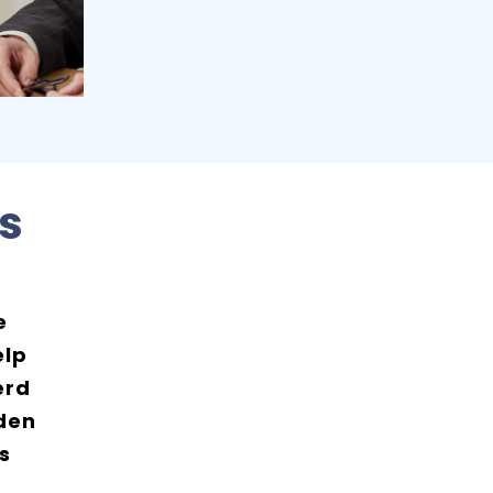
is
e
elp
erd
den
s