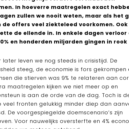
men. In hoeverre maatregelen exact hebb
agen zullen we nooit weten, maar als het g
 de offers veel ziekteleed voorkomen. Ook
ette de ellende in. In enkele dagen verloor
40% en honderden miljarden gingen in rook 
 later leven we nog steeds in crisistijd. De
sheid steeg, de economie is fors gekrompen
nsen die stierven was 9% te relateren aan co
ra maatregelen kijken we niet meer op en
ensteun is aan de orde van de dag. Toch is d
op veel fronten gelukkig minder diep dan aanva
d. De voorgespiegelde doemscenario’s zijn
even. Voor nauwelijks oversterfte en 4% econ