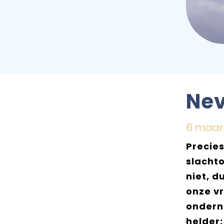
Nev
6 maart
Precies
slachto
niet, 
onze v
ondern
helder