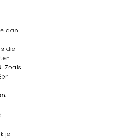
ie aan.
s die
ten
. Zoals
 Een
en.
d
k je