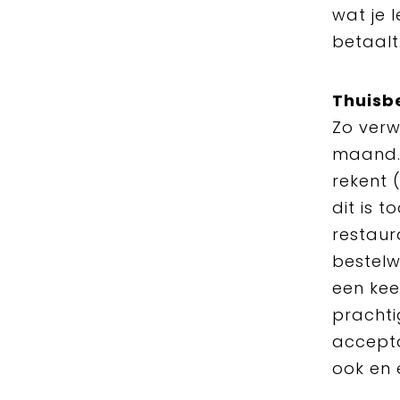
wat je 
betaalt
Thuisb
Zo verw
maand. 
rekent 
dit is 
restaur
bestelw
een ke
prachti
accepta
ook en 