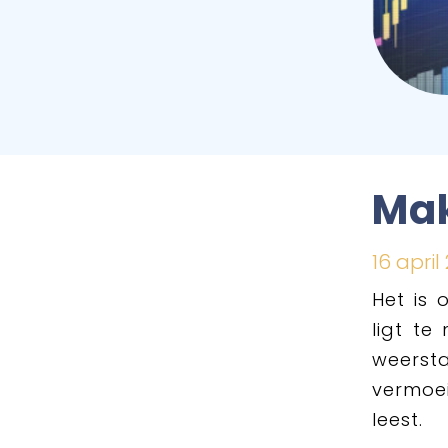
Mak
16 april
Het is 
ligt te
weerst
vermoei
leest.