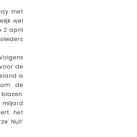
Day met
lijk wel
 2 april
leiders
Volgens
 voor de
sland is
n om de
lazen.
miljard
eert het
ze Null’