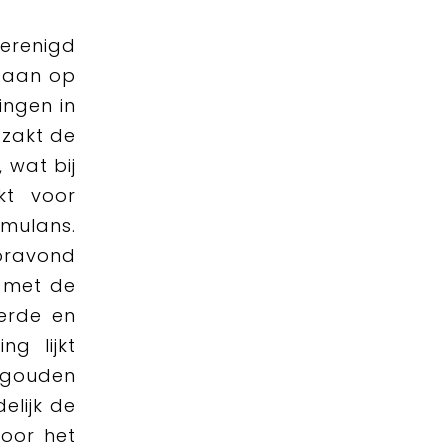
erenigd
e aan op
ingen in
 zakt de
 wat bij
kt voor
mulans.
oravond
t met de
erde en
ng lijkt
 gouden
elijk de
voor het