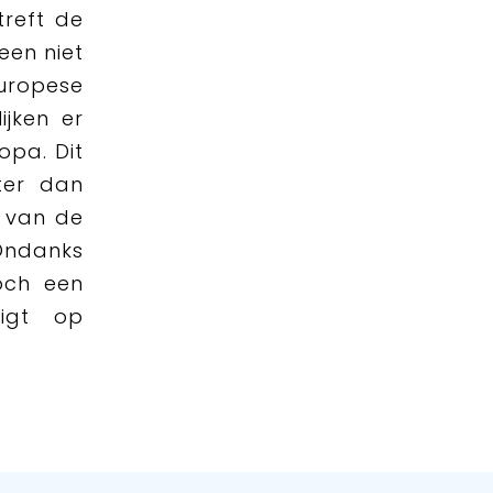
treft de
een niet
uropese
ijken er
opa. Dit
ter dan
 van de
 Ondanks
och een
ligt op