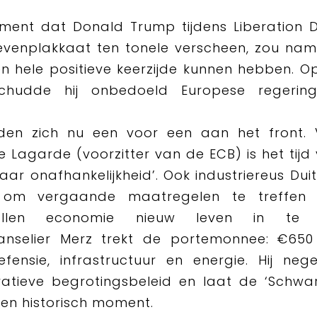
ment dat Donald Trump tijdens Liberation 
ievenplakkaat ten tonele verscheen, zou name
n hele positieve keerzijde kunnen hebben. Op
chudde hij onbedoeld Europese regerings
den zich nu een voor een aan het front. 
ne Lagarde (voorzitter van de ECB) is het tijd
aar onafhankelijkheid’. Ook industriereus Duit
 om vergaande maatregelen te treffe
evallen economie nieuw leven in te b
anselier Merz trekt de portemonnee: €650 
fensie, infrastructuur en energie. Hij neg
atieve begrotingsbeleid en laat de ‘Schwar
Een historisch moment.