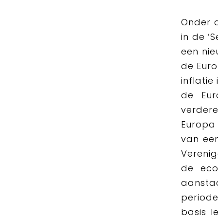
Onder 
in de ‘
een nie
de Euro
inflati
de Eur
verder
Europa
van een
Vereni
de econ
aansta
periode
basis l