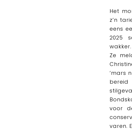
Het mo
z’n tar
eens ee
2025 s
wakker.
Ze mel
Christi
‘mars n
bereid
stilg
Bondsk
voor de
conserv
varen. 