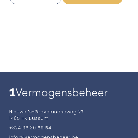
Nieuwe ’s-Gravelandseweg 27
1405 HK Bussum
+324 96 30 59 54
info@1vermogensbeheer.be