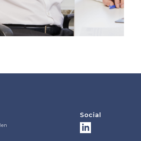
Social
den