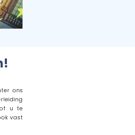
n!
hter ons
rleiding
of u te
ook vast