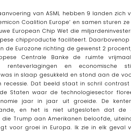
aanvoering van ASML hebben 9 landen zich v
Semicon Coalition Europe’ en samen sturen z
uwe European Chip Wet die miljardeninvester
pese chipproductie faciliteert. Daarbovenop
e in de Eurozone richting de gewenst 2 procent,
opese Centrale Banke de ruimte vrijmaa
e renteverlagingen en economische sti
 was in slaap gesukkeld en stond aan de vo
 recessie. Dat beeld staat in schril contras
gde Staten waar de technologiesector flore
omie jaar in jaar uit groeide. De kenteri
ande, en het is niet uitgesloten dat de
 die Trump aan Amerikanen beloofde, uiteind
egt voor groei in Europa. Ik zie in elk geval 