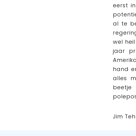
eerst i
potenti
al te 
regerin
wel hei
jaar p
Amerik
hand en
alles 
beetje
polepos
Jim Teh