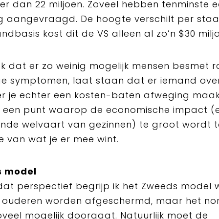
r dan 22 miljoen. Zoveel hebben tenminste 
ng aangevraagd. De hoogte verschilt per sta
dbasis kost dit de VS alleen al zo’n $30 milj
ook dat er zo weinig mogelijk mensen besmet 
e symptomen, laat staan dat er iemand overl
 je echter een kosten-baten afweging maak
r een punt waarop de economische impact (
de welvaart van gezinnen) te groot wordt 
e van wat je er mee wint.
 model
dat perspectief begrijp ik het Zweeds model w
j ouderen worden afgeschermd, maar het no
oveel mogelijk doorgaat. Natuurlijk moet de