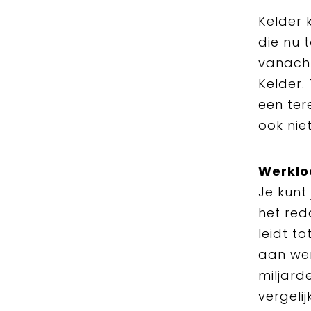
Kelder 
die nu 
vanacht
Kelder.
een ter
ook nie
Werklo
Je kunt
het red
leidt t
aan wer
miljard
vergeli