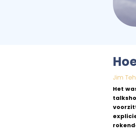
Hoe
Jim Te
Het was
talksh
voorzi
explici
rokend