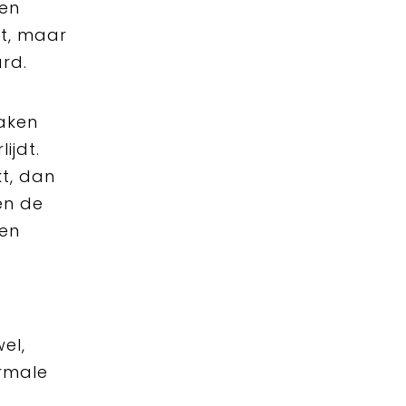
een
at, maar
ard.
raken
ijdt.
t, dan
en de
ten
el,
rmale