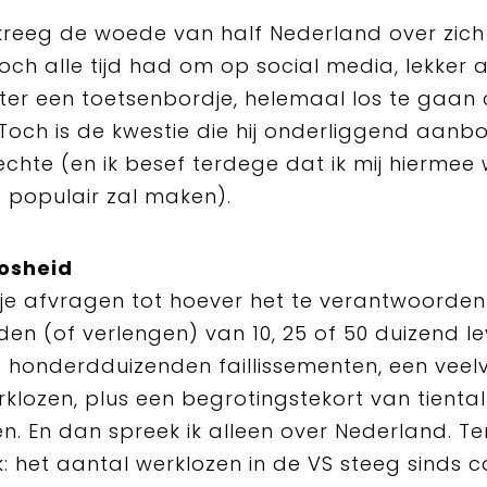
kreeg de woede van half Nederland over zich
toch alle tijd had om op social media, lekker
er een toetsenbordje, helemaal los te gaan
 Toch is de kwestie die hij onderliggend aanb
echte (en ik besef terdege dat ik mij hiermee 
t populair zal maken).
osheid
 je afvragen tot hoever het te verantwoorden
den (of verlengen) van 10, 25 of 50 duizend l
ot honderdduizenden faillissementen, een vee
klozen, plus een begrotingstekort van tiental
en. En dan spreek ik alleen over Nederland. Te
jk: het aantal werklozen in de VS steeg sinds 