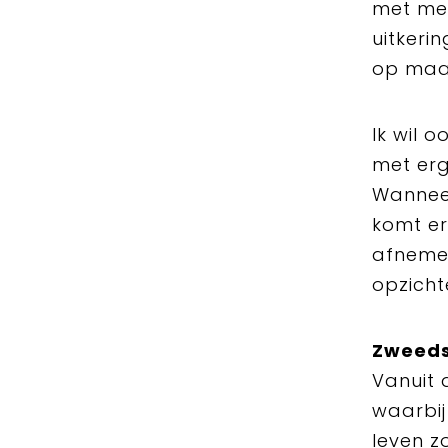
met mee
uitkeri
op maan
Ik wil 
met erg
Wanneer
komt e
afnemen
opzicht
Zweeds
Vanuit 
waarbi
leven z