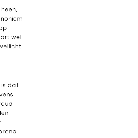
 heen,
 anoniem
 op
oort wel
wellicht
 is dat
evens
lvoud
len
r
corona