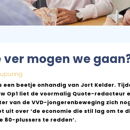
 ver mogen we gaan
hupuring
 een beetje onhandig van Jort Kelder. Tij
ow Op1 liet de voormalig Quote-redacteur 
tter van de VVD-jongerenbeweging zich no
et uit over ‘de economie die stil lag om te d
e 80-plussers te redden’.