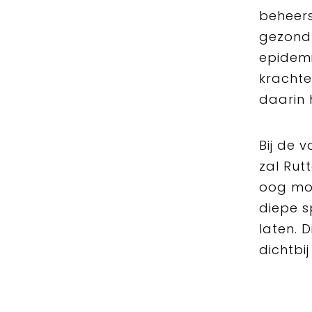
beheers
gezondh
epidemi
krachte
daarin 
Bij de 
zal Rut
oog mo
diepe s
laten. 
dichtbij