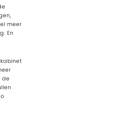
de
gen,
eel meer
g. En
 kabinet
meer
 de
llen
zo