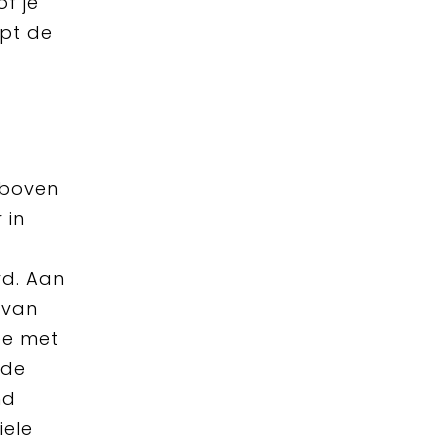
f je
apt de
 boven
 in
rd. Aan
 van
mee met
 de
nd
iele