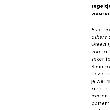
tegeltj
waarom 
Be fear
others 
Greed (
voor al
zeker f
Beurskoe
te verd
je wel 
kunnen 
missen.
portemo