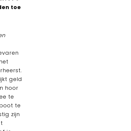
den toe
en
gevaren
het
rheerst.
ijkt geld
en hoor
ee te
 boot te
tig zijn
t