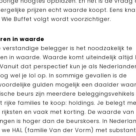
porige hoogtes opblazen. En het is de vraag o
ergelijke prijzen echt waarde koopt. Eens kn
 Wie Buffet volgt wordt voorzichtiger.
eren in waarde
 verstandige belegger is het noodzakelijk te
ren in waarde. Waarde komt uiteindelijk altijd
. Vanuit dat perspectief kun je als Nederlander
nog wel je lol op. In sommige gevallen is de
oordelijke gulden mogelijk een daalder waa
ische beurs zijn meerdere beleggingsvehikels
t rijke families te koop: holdings. Je belegt 
r rijksten en vaak met korting. De waarde van
ngen is hoger dan de beurskoers. In Nederla
we HAL (familie Van der Vorm) met substant