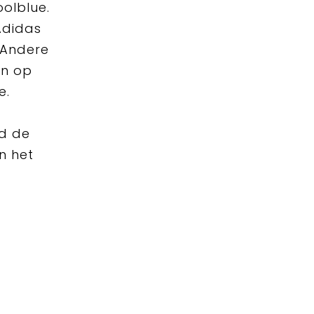
oolblue.
 Adidas
. Andere
en op
e.
ud de
n het