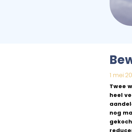
Bew
1 mei 2
Twee w
heel ve
aandele
nog ma
gekocht
reduce