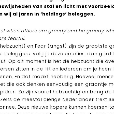
eswijsheden van stal en licht met voorbeel
wij al jaren in ‘holdings’ beleggen.
ful when others are greedy and be greedy wh
are fearful.
hebzucht) en Fear (angst) zijn de grootste 
le beleggers. Volg je deze emoties, dan gaat 
out. Op dit moment is het de hebzucht die ove
rsen zitten in de lift en iedereen om je heen l
ienen. En dat maakt hebberig. Hoeveel mens
niet die ook denken eenvoudig een graantje m
pikken. Ze zijn vooral hebzuchtig en bang de
 Zelfs de meestal gierige Nederlander trekt lus
nnee. Deze nieuwe kopers kunnen koersen to