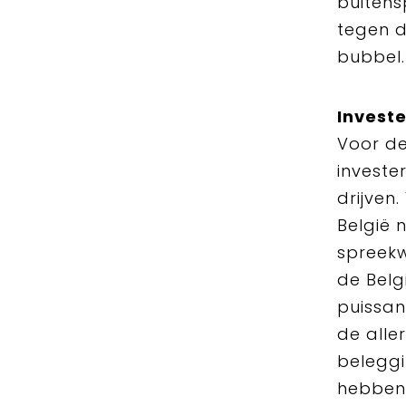
buitens
tegen d
bubbel.
Invest
Voor de
investe
drijven
België 
spreekw
de Belg
puissan
de alle
beleggi
hebben 