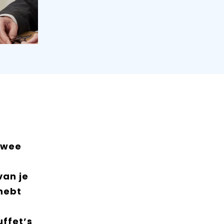
twee
van je
hebt
ffet’s