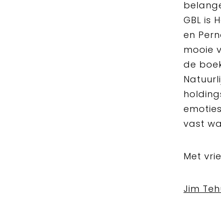
belange
GBL is 
en Pern
mooie v
de boek
Natuurl
holding
emoties
vast w
Met vrie
Jim Teh